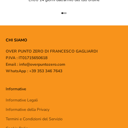
Vai all'articolo 1
Vai all'articolo 2
Vai all'articolo 3
CHI SIAMO
OVER PUNTO ZERO DI FRANCESCO GAGLIARDI
P.IVA : IT01715650618
Email : info@overpuntozero.com
WhatsApp : +39 353 346 7643
Informative
Informative Legali
Informative della Privacy
Termini e Condizioni del Servizio