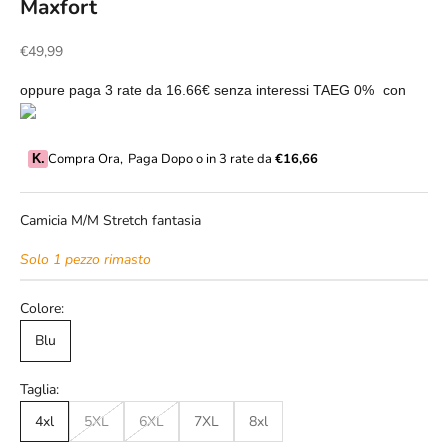
Maxfort
Prezzo scontato
€49,99
oppure paga 3 rate da
16.66€
senza interessi TAEG 0%
con
Compra Ora
,
Paga Dopo o in 3 rate da
€16,66
K.
Camicia M/M Stretch fantasia
Solo 1 pezzo rimasto
Colore:
Blu
Taglia:
4xl
5XL
6XL
7XL
8xl