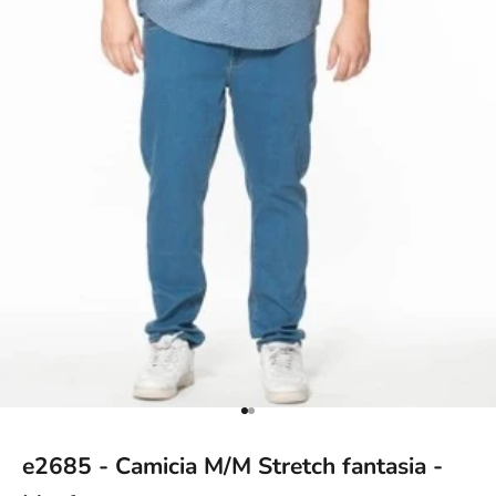
Vai all'articolo 1
Vai all'articolo 2
e2685 - Camicia M/M Stretch fantasia -