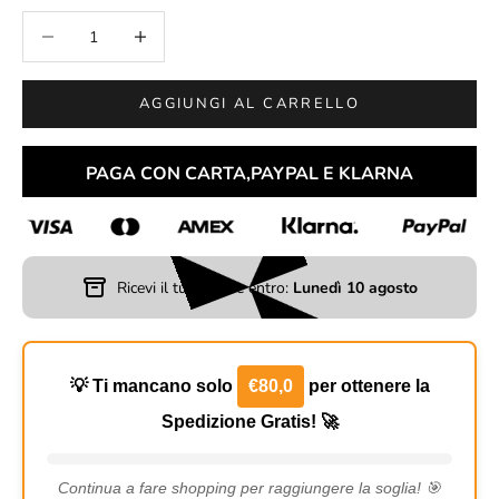
Diminuisci quantità
Aumenta quantità
AGGIUNGI AL CARRELLO
PAGA CON CARTA,PAYPAL E KLARNA
Ricevi il tuo ordine entro:
Lunedì 10 agosto
💡 Ti mancano solo
€80,0
per ottenere la
Spedizione Gratis! 🚀
Continua a fare shopping per raggiungere la soglia! 🎯